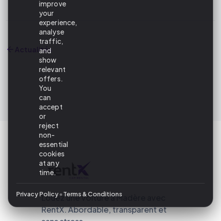
improve
your
experience,
analyse
traffic,
Actualités
and
show
relevant
offers.
You
can
accept
or
reject
non-
essential
cookies
at any
time.
•
Privacy Policy
Terms & Conditions
Louez une voiture à Madère avec
RentX. Abordable, transparent et