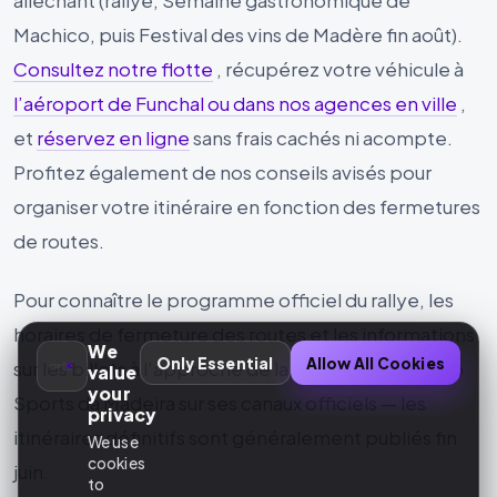
Machico, puis Festival des vins de Madère fin août).
Consultez notre flotte
, récupérez votre véhicule à
l’aéroport de Funchal ou dans nos agences en ville
,
et
réservez en ligne
sans frais cachés ni acompte.
Profitez également de nos conseils avisés pour
organiser votre itinéraire en fonction des fermetures
de routes.
Pour connaître le programme officiel du rallye, les
horaires de fermeture des routes et les informations
We
Only Essential
Allow All Cookies
sur les billets à l'approche de la date, suivez le Club
value
your
Sports da Madeira sur ses canaux officiels — les
privacy
itinéraires définitifs sont généralement publiés fin
We use
cookies
juin.
to