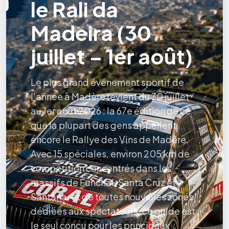
le Rali da
Madeira (30
juillet – 1er août)
Le plus grand événement sportif de
l'année à Madère revient du 30 juillet
au 1er août 2026 : la 67e édition de ce
que la plupart des gens appellent
encore le Rallye des Vins de Madère.
Avec 15 spéciales, environ 205 km de
compétition concentrés dans les
massifs de Funchal, Santa Cruz et
Santana, et de toutes nouvelles zones
dédiées aux spectateurs, ce guide est
le seul conçu pour les principaux