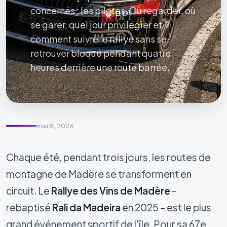
concernés : les pilotes. Où regarder, où
se garer, quel jour privilégier et
comment suivre le rallye sans se
retrouver bloqué pendant quatre
heures derrière une route barrée.
mai 8, 2026
Chaque été, pendant trois jours, les routes de
montagne de Madère se transforment en
circuit. Le
Rallye des Vins de Madère
–
rebaptisé
Rali da Madeira
en 2025 – est le plus
grand événement sportif de l'île. Pour sa 67e