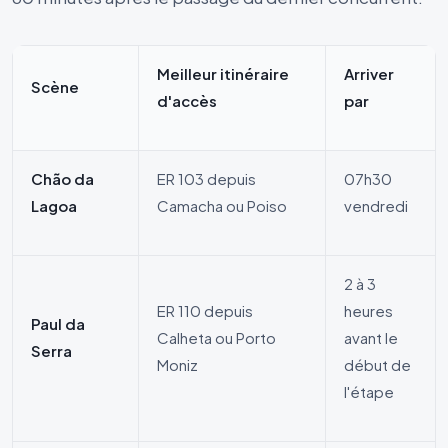
Meilleur itinéraire
Arriver
Scène
d'accès
par
Chão da
ER 103 depuis
07h30
Lagoa
Camacha ou Poiso
vendredi
2 à 3
ER 110 depuis
heures
Paul da
Calheta ou Porto
avant le
Serra
Moniz
début de
l'étape