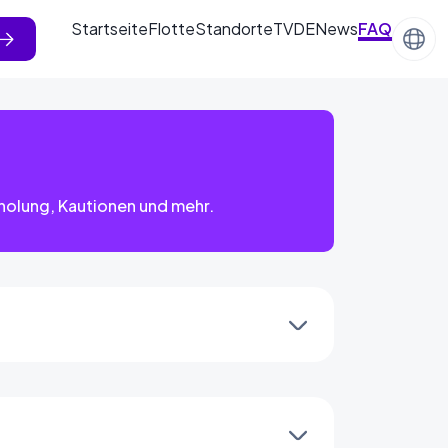
Startseite
Flotte
Standorte
TVDE
News
FAQ
holung, Kautionen und mehr.