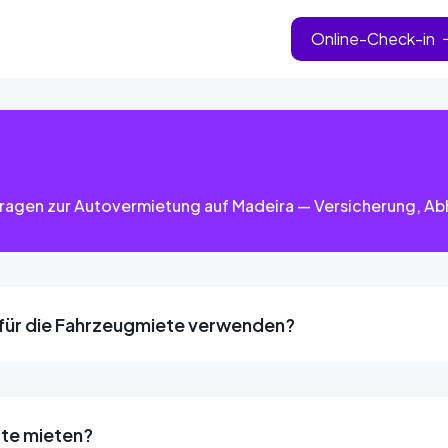
Online-Check-in
Fragen zur Autovermietung auf Madeira — Versicherung, Ab
für die Fahrzeugmiete verwenden?
rte mieten?