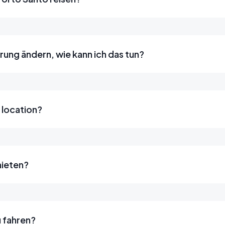
erung ändern, wie kann ich das tun?
t location?
mieten?
u fahren?