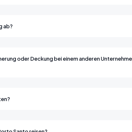
g ab?
sicherung oder Deckung bei einem anderen Unternehm
lten?
Porto Santo reisen?