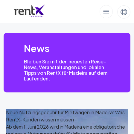
News
Bleiben Sie mit den neuesten Reise-
News, Veranstaltungen und lokalen
Tipps von RentX für Madeira auf dem
Laufenden.
Neue Nutzungsgebühr für Mietwagen in Madeira: Was
RentX-Kunden wissen müssen
Ab dem 1. Juni 2026 wird in Madeira eine obligatorische
regionale Nutzungsgebühr für Mietwagenverträge