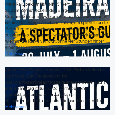
Wine Rally bekannt ist. Mit 15 Wertungsprüfungen, rund
205 km Rennstrecke in den Bergen von Funchal, Santa
Cruz und Santana sowie brandneuen Zuschauerzonen
ist dies der einzige Zuschauerführer, der speziell für die
Betroffenen geschrieben wurde: die Fahrer. Wo man
zusehen, wo man parken, welcher Tag Priorität hat und
wie man die Rallye verfolgt, ohne vier Stunden hinter
einer gesperrten Straße festzusitzen.
Mehr lesen
Atlantisches Festival Madeira 2026: Ein Leitfaden für
Autofahrer zum Feuerwerk im Juni
Das Atlantikfestival auf Madeira erleuchtet die Bucht
jeden Samstag im Juni 2026. Wir haben einen
praktischen Leitfaden für Autofahrer
zusammengestellt, den sonst niemand veröffentlicht.
Mehr lesen