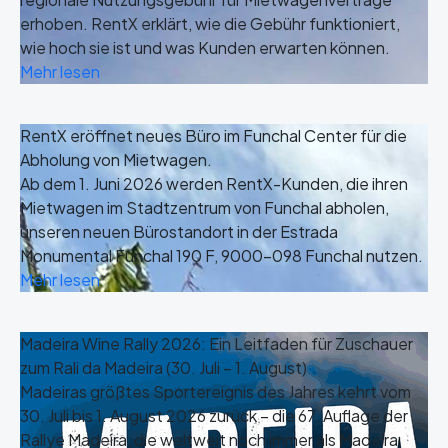
erhoben. RentX erklärt, wie die Gebühr funktioniert,
wie hoch sie ist und was Kunden erwarten können.
Mehr lesen
RentX eröffnet neues Büro im Funchal Center für die
Abholung von Mietwagen.
Ab dem 1. Juni 2026 werden RentX-Kunden, die ihren
Mietwagen im Stadtzentrum von Funchal abholen,
unseren neuen Bürostandort in der Estrada
Monumental Funchal 190 F, 9000-098 Funchal nutzen.
Mehr lesen
Madeira Wine Rally 2026: Ein Leitfaden für Zuschauer
zum Rali da Madeira (30. Juli – 1. August)
Madeiras größtes Sportereignis des Jahres kehrt vom
30. Juli bis 1. August 2026 zurück – die 67. Auflage der
Rallye Madeira, die weltweit noch immer als Madeira