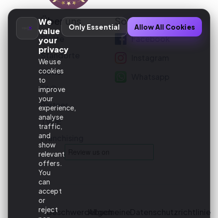
Über uns
Social Media
We
Only Essential
Allow All Cookies
value
Flotte
Facebook
your
privacy
Standorte
Instagram
We use
cookies
News
Whatsapp
to
FAQ
improve
your
Partner
experience,
analyse
TVDE
traffic,
and
Franchising
show
relevant
offers.
You
can
accept
or
reject
Beschwerdebuch
Allgemeine
Datenschutzrichtlinie