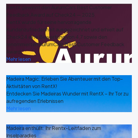
RentX gewinnt den AurumCars Best Customer
Feedback Award auf Check24 — 2025
RentX wurde für seine hervorragende
Kundenzufriedenheit ausgezeichnet und erhielt auf
Check24 eine Bewertung von 4,7 sowie den
renommierten AurumCars Best Customer Feedback
Award.
Mehr lesen
Madeira Magic: Erleben Sie Abenteuer mit den Top-
Aktivitäten von RentX!
Entdecken Sie Madeiras Wunder mit RentX – Ihr Tor zu
aufregenden Erlebnissen
Mehr lesen
Madeira enthüllt: Ihr Rentx-Leitfaden zum
Inselparadies