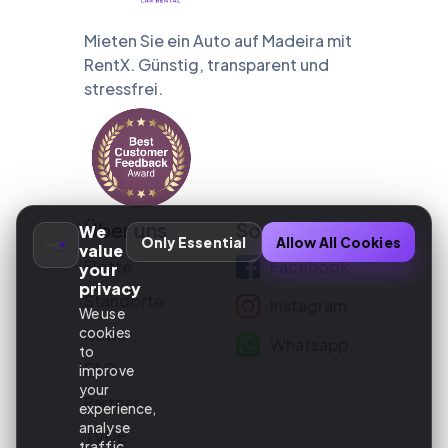
Mieten Sie ein Auto auf Madeira mit
RentX. Günstig, transparent und
stressfrei.
Über uns
Social Media
We
Only Essential
Allow All Cookies
value
Flotte
Facebook
your
privacy
Standorte
Instagram
We use
cookies
News
Whatsapp
to
FAQ
improve
your
Partner
experience,
analyse
TVDE
traffic,