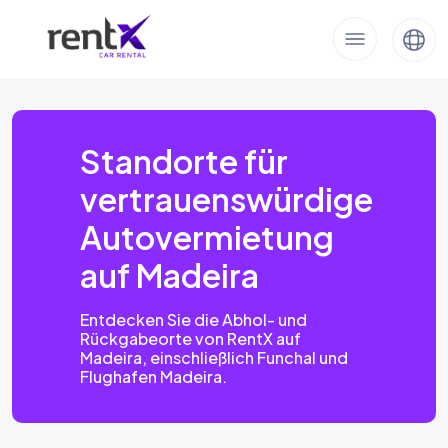
Standorte für
vertrauenswürdige
Autovermietung
auf Madeira
Entdecken Sie die Abhol- und
Rückgabeorte von RentX auf
Madeira, einschließlich Funchal und
Flughafen Madeira.