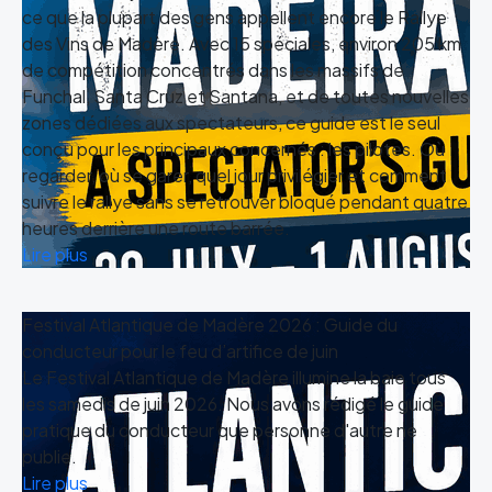
ce que la plupart des gens appellent encore le Rallye
des Vins de Madère. Avec 15 spéciales, environ 205 km
de compétition concentrés dans les massifs de
Funchal, Santa Cruz et Santana, et de toutes nouvelles
zones dédiées aux spectateurs, ce guide est le seul
conçu pour les principaux concernés : les pilotes. Où
regarder, où se garer, quel jour privilégier et comment
suivre le rallye sans se retrouver bloqué pendant quatre
heures derrière une route barrée.
Lire plus
Festival Atlantique de Madère 2026 : Guide du
conducteur pour le feu d’artifice de juin
Le Festival Atlantique de Madère illumine la baie tous
les samedis de juin 2026. Nous avons rédigé le guide
pratique du conducteur que personne d'autre ne
publie.
Lire plus