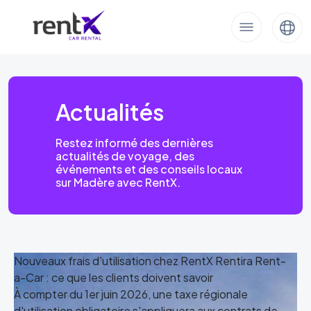
Actualités
Restez informé des dernières
actualités de voyage, des
événements et des conseils locaux
sur Madère avec RentX.
Nouveaux frais d'utilisation chez RentX Rentira Rent-
a-Car : ce que les clients doivent savoir
À compter du 1er juin 2026, une taxe régionale
d'utilisation obligatoire s'appliquera aux contrats de