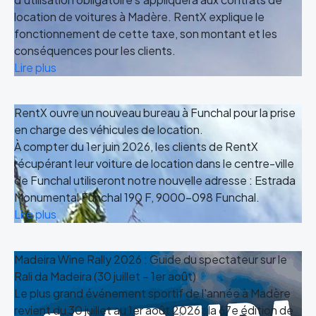
location de voitures à Madère. RentX explique le
fonctionnement de cette taxe, son montant et les
conséquences pour les clients.
Lire plus
RentX ouvre un nouveau bureau à Funchal pour la prise
en charge des véhicules de location.
À compter du 1er juin 2026, les clients de RentX
récupérant leur voiture de location dans le centre-ville
de Funchal utiliseront notre nouvelle adresse : Estrada
Monumental Funchal 190 F, 9000-098 Funchal.
Lire plus
Madeira Wine Rally 2026 : Guide du spectateur sur le
Rali da Madeira (30 juillet – 1er août)
Le plus grand événement sportif de l'année à Madère
revient du 30 juillet au 1er août 2026 : la 67e édition de