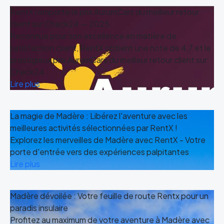
RentX remporte le prix AurumCars du meilleur retour
client sur Check24 — 2025
Reconnue pour son excellence en matière de
satisfaction client, RentX obtient une note de 4,7 et le
prestigieux prix AurumCars du meilleur retour client sur
Check24.
Lire plus
La magie de Madère : Libérez l'aventure avec les
meilleures activités sélectionnées par RentX !
Explorez les merveilles de Madère avec RentX - Votre
porte d'entrée vers des expériences palpitantes
Lire plus
Madère dévoilée : Votre feuille de route Rentx pour un
paradis insulaire
Profitez au maximum de votre aventure à Madère avec