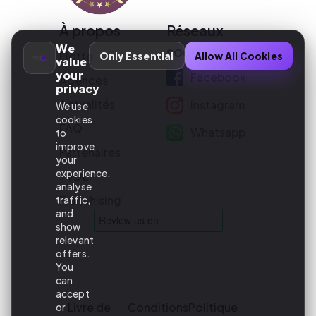
À propos
Réseaux
We
sociaux
Flotte
Only Essential
Allow All Cookies
value
your
Facebook
Agences
privacy
Actualités
Instagram
We use
cookies
FAQ
Whatsapp
to
improve
Partenaires
your
experience,
TVDE
analyse
Franchising
traffic,
and
show
relevant
offers.
You
can
accept
Livre de
Conditions
Politique
or