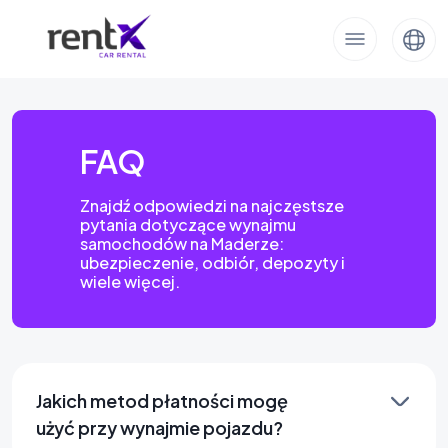
FAQ
Znajdź odpowiedzi na najczęstsze
pytania dotyczące wynajmu
samochodów na Maderze:
ubezpieczenie, odbiór, depozyty i
wiele więcej.
Jakich metod płatności mogę
użyć przy wynajmie pojazdu?