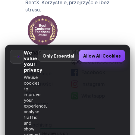
RentX. Korzystnie, przejrzyście i bez
stresu.
O nas
Media
We
Only Essential
Allow All Cookies
value
społecznościowe
Flota
your
privacy
Facebook
Lokalizacje
We use
cookies
Aktualności
Instagram
to
FAQ
improve
Whatsapp
your
Partnerzy
experience,
analyse
TVDE
traffic,
and
Franchising
show
relevant