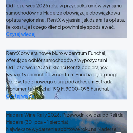
Od 1 czerwca 2026 roku w przypadku umów wynajmu
samochodów na Maderze obowiązuje obowiązkowa
opłata regionalna. RentX wyjaśnia, jak działa ta opłata,
ile kosztuje i czego klienci powinni się spodziewać.
Czytaj więcej
RentX otwiera nowe biuro w centrum Funchal,
oferujące odbiór samochodów z wypożyczalni
Od 1 czerwca 2026 r. klienci RentX odbierający
wynajęty samochód w centrum Funchal będą mogli
skorzystać z nowego biura pod adresem Estrada
Monumental Funchal 190 F, 9000-098 Funchal.
Czytaj więcej
Madeira Wine Rally 2026: Przewodnik widza po Rali da
Madeira (30 lipca – 1 sierpnia)
Największe wydarzenie sportowe roku na Maderze