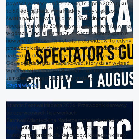
powraca w dniach od 30 lipca do 1 sierpnia 2026 roku –
to 67. edycja Rajdu Wina Madery, który większość
świata nadal nazywa Rajdem. Z 15 odcinkami
specjalnymi, około 205 km rywalizacji skoncentrowanej
w górach Funchal, Santa Cruz i Santana oraz zupełnie
nowymi, dedykowanymi strefami dla widzów, to jedyny
przewodnik dla widzów napisany z myślą o osobach
najbardziej dotkniętych tym problemem: kierowcach.
Gdzie oglądać, gdzie zaparkować, który dzień wybrać
w pierwszej kolejności i jak śledzić rajd, nie tkwiąc za
zamkniętą drogą przez cztery godziny.
Czytaj więcej
Atlantic Festival Madeira 2026: Przewodnik kierowcy
po czerwcowych fajerwerkach
Festiwal Atlantycki na Maderze rozświetla zatokę w
każdą sobotę czerwca 2026 roku. Stworzyliśmy
praktyczny poradnik dla kierowców, którego nikt inny