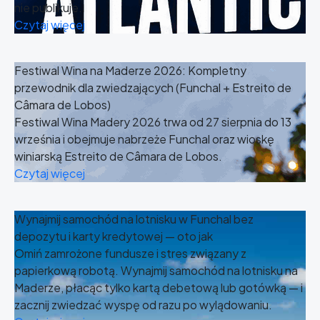
nie publikuje.
Czytaj więcej
Festiwal Wina na Maderze 2026: Kompletny
przewodnik dla zwiedzających (Funchal + Estreito de
Câmara de Lobos)
Festiwal Wina Madery 2026 trwa od 27 sierpnia do 13
września i obejmuje nabrzeże Funchal oraz wioskę
winiarską Estreito de Câmara de Lobos.
Czytaj więcej
Wynajmij samochód na lotnisku w Funchal bez
depozytu i karty kredytowej — oto jak
Omiń zamrożone fundusze i stres związany z
papierkową robotą. Wynajmij samochód na lotnisku na
Maderze, płacąc tylko kartą debetową lub gotówką — i
zacznij zwiedzać wyspę od razu po wylądowaniu.