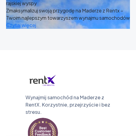
rajskiej wyspy
Zmaksymalizuj swoją przygodę na Maderze z Rentx –
Twoim najlepszym towarzyszem wynajmu samochodów
Czytaj więcej
Wynajmij samochód na Maderze z
RentX. Korzystnie, przejrzyście i bez
stresu.