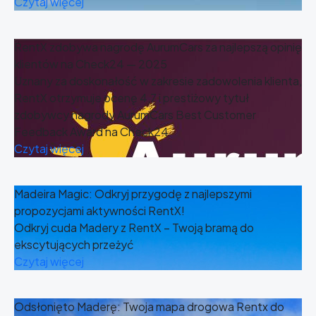
Czytaj więcej
RentX zdobywa nagrodę AurumCars za najlepszą opinię
klientów na Check24 — 2025
Uznany za doskonałość w zakresie zadowolenia klienta,
RentX otrzymuje ocenę 4,7 i prestiżowy tytuł
zdobywcy nagrody AurumCars Best Customer
Feedback Award na Check24
Czytaj więcej
Madeira Magic: Odkryj przygodę z najlepszymi
propozycjami aktywności RentX!
Odkryj cuda Madery z RentX – Twoją bramą do
ekscytujących przeżyć
Czytaj więcej
Odsłonięto Maderę: Twoja mapa drogowa Rentx do