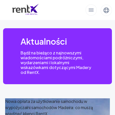
Aktualności
Bądź na bieżąco z najnowszymi
wiadomościami podróżniczymi,
wydarzeniami i lokalnymi
wskazówkami dotyczącymi Madery
od RentX.
Nowa opłata za użytkowanie samochodu w
wypożyczalni samochodów Madeira: co muszą
wiedzieć klienci RentX