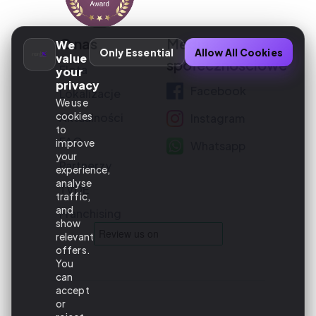
O nas
Media
We
Only Essential
Allow All Cookies
value
społecznościowe
Flota
your
privacy
Facebook
Lokalizacje
We use
cookies
Aktualności
Instagram
to
FAQ
improve
Whatsapp
your
Partnerzy
experience,
analyse
TVDE
traffic,
and
Franchising
show
relevant
offers.
You
can
accept
or