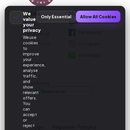
O nas
Media
We
Only Essential
Allow All Cookies
value
społecznościowe
Flota
your
privacy
Facebook
Lokalizacje
We use
cookies
Aktualności
Instagram
to
FAQ
improve
Whatsapp
your
Partnerzy
experience,
analyse
TVDE
traffic,
and
Franchising
show
relevant
offers.
You
can
accept
or
reject
Księga
Regulamin
Polityka