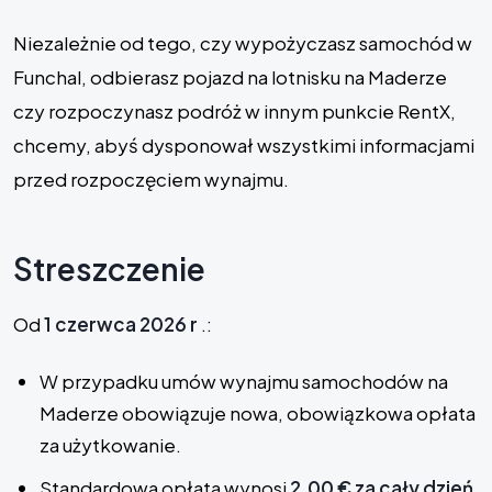
Niezależnie od tego, czy wypożyczasz samochód w
Funchal, odbierasz pojazd na lotnisku na Maderze
czy rozpoczynasz podróż w innym punkcie RentX,
chcemy, abyś dysponował wszystkimi informacjami
przed rozpoczęciem wynajmu.
Streszczenie
Od
1 czerwca 2026 r
.:
W przypadku umów wynajmu samochodów na
Maderze obowiązuje nowa, obowiązkowa opłata
za użytkowanie.
Standardowa opłata wynosi
2,00 € za cały dzień