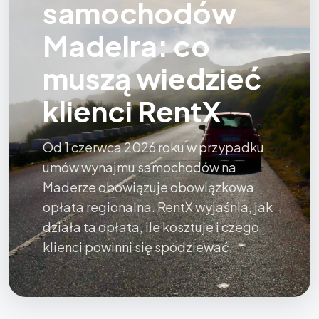
samochodów
Madeira: co
muszą wiedzieć
klienci RentX
Od 1 czerwca 2026 roku w przypadku
umów wynajmu samochodów na
Maderze obowiązuje obowiązkowa
opłata regionalna. RentX wyjaśnia, jak
działa ta opłata, ile kosztuje i czego
klienci powinni się spodziewać.