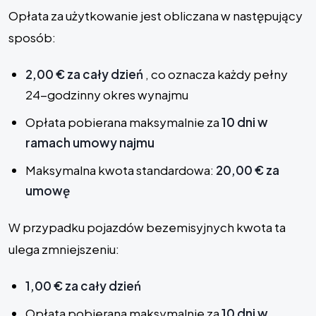
Opłata za użytkowanie jest obliczana w następujący
sposób:
2,00 € za cały dzień
, co oznacza każdy pełny
24-godzinny okres wynajmu
Opłata pobierana maksymalnie za
10 dni w
ramach umowy najmu
Maksymalna kwota standardowa:
20,00 € za
umowę
W przypadku pojazdów bezemisyjnych kwota ta
ulega zmniejszeniu:
1,00 € za cały dzień
Opłata pobierana maksymalnie za
10 dni w