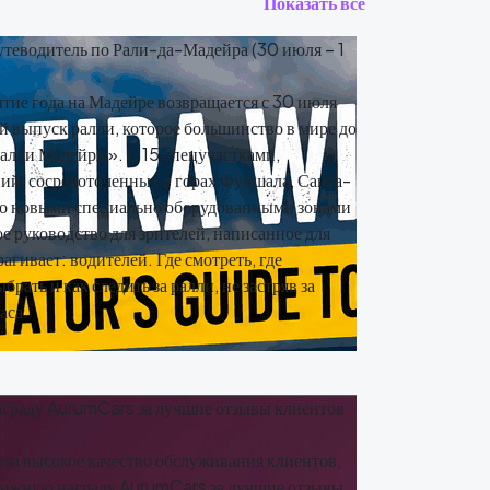
Показать все
теводитель по Рали-да-Мадейра (30 июля – 1
ие года на Мадейре возвращается с 30 июля
й выпуск ралли, которое большинство в мире до
алли Мадейры». С 15 спецучастками,
ий, сосредоточенных в горах Фуншала, Санта-
но новыми специально оборудованными зонами
ое руководство для зрителей, написанное для
рагивает: водителей. Где смотреть, где
брать и как следить за ралли, не застряв за
аса.
граду AurumCars за лучшие отзывы клиентов
за высокое качество обслуживания клиентов,
стижную награду AurumCars за лучшие отзывы