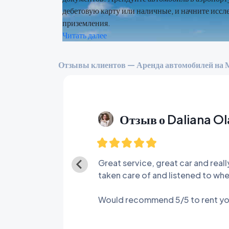
дебетовую карту или наличные, и начните иссле
приземления.
Читать далее
Отзывы клиентов — Аренда автомобилей на 
Отзыв о Daliana O
Great service, great car and reall
taken care of and listened to when
Would recommend 5/5 to rent you