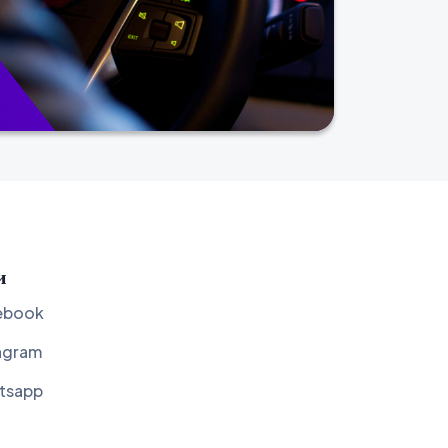
и
ebook
agram
tsapp