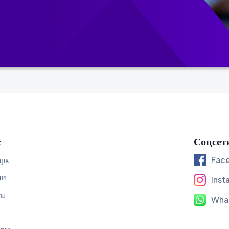
с
Соцсет
арк
Fac
ии
Inst
ти
Wha