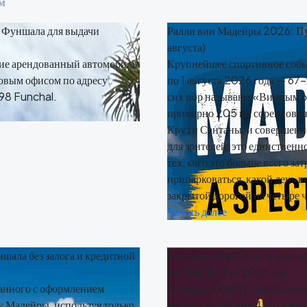
м
 Фуншала для выдачи
Ралли вин Мадейры 2026: Пу
августа)
ие арендованный автомобиль
Крупнейшее спортивное событ
овым офисом по адресу:
по 1 августа 2026 года — 67-
98 Funchal.
сих пор называют «Винным р
примерно 205 км соревнован
Круз и Сантаны, и совершен
для зрителей, это единственн
тех, кого это больше всего зат
припарковаться, какой день вы
закрытой дорогой на четыре ч
Читать далее
шала без залога и кредитной
Компания RentX получила на
на Check24 — 2025 год.
занного с оформлением
Компания RentX, признанная 
у Мадейры, используя только
получила рейтинг 4,7 и пре