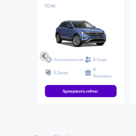
FDAV
Автоматическая
5 Люди
4
5 Двери
Чемоданы
Арендовать сейчас