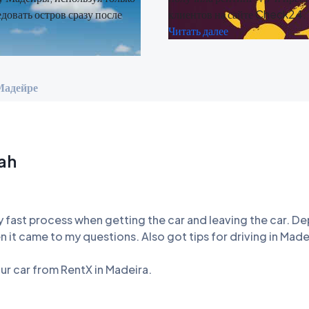
довать остров сразу после
клиентов на сайте Check24.
Читать далее
Мадейре
lah
y fast process when getting the car and leaving the car. Dep
 it came to my questions. Also got tips for driving in Made
r car from RentX in Madeira.