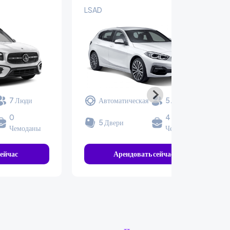
LSAD
7 Люди
Автоматическая
5 Люди
0
4
5 Двери
Чемоданы
Чемоданы
ейчас
Арендовать сейчас