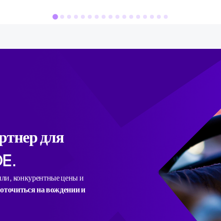
ртнер для
DE.
ли, конкурентные цены и
доточиться на вождении и