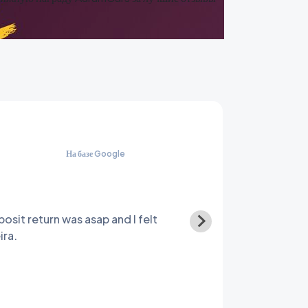
На базе Google
О
osit return was asap and I felt
Great c
ira.
get the
insuran
minutes
regardi
or othe