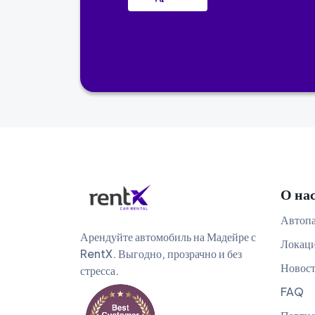
О на
Автоп
Арендуйте автомобиль на Мадейре с
Локац
RentX. Выгодно, прозрачно и без
Новос
стресса.
FAQ