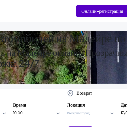
Онлайн-регистрация
втомобилей на Мадейре п
ь на Мадейре онлайн. Прозрачны
ржка 24/7.
Возврат
Время
Локация
Да
10:00
Выберите город
17/