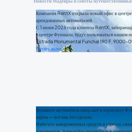
Новости Мадейры и советы путешественника
Компания RentX открыла новый офис в центре
арендованных автомобилей.
С 1 июня 2026 года клиенты RentX, забирающ
в центре Фуншала, будут пользоваться нашим н
Estrada Monumental Funchal 190 F, 9000-0
Читать далее
Возьмите автомобиль напрокат в аэропорту Фун
карты — вот как это сделать.
Избегите замороженных средств и стресса, свя
документов. Арендуйте автомобиль в аэропорт