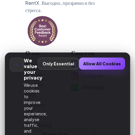
RentX. Выгодно, прозрачно и без
стресса.
О нас
Соцсети
We
Автопарк
Facebook
Only Essential
Allow All Cookies
value
your
Локации
Instagram
privacy
Новости
We use
Whatsapp
cookies
FAQ
to
improve
Партнеры
your
experience,
TVDE
analyse
Franchising
traffic,
and