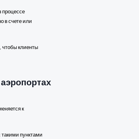
в процессе
о в счете или
, чтобы клиенты
в аэропортах
меняется к
с такими пунктами