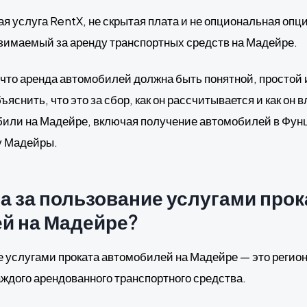
я услуга RentX, не скрытая плата и не опциональная опц
зимаемый за аренду транспортных средств на Мадейре.
 что аренда автомобилей должна быть понятной, простой 
яснить, что это за сбор, как он рассчитывается и как он в
или на Мадейре, включая получение автомобилей в Фун
у Мадейры.
а за пользование услугами прок
й на Мадейре?
е услугами проката автомобилей на Мадейре — это регио
аждого арендованного транспортного средства.