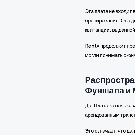
Эта плата не входит 
бронирования. Она до
квитанции, выданной
RentX продолжит пр
могли понимать окон
Распростран
Фуншала и
Да. Плата за пользов
арендованным транс
Это означает, что д