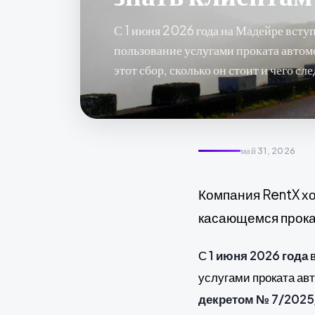
С 1 июня 2026 года на Мадейре вступ
пользование услугами проката автом
этот сбор, сколько он стоит и чего с
май 31, 2026
Компания RentX х
касающемся прока
С
1 июня 2026 года
в
услугами проката ав
декретом № 7/2025/