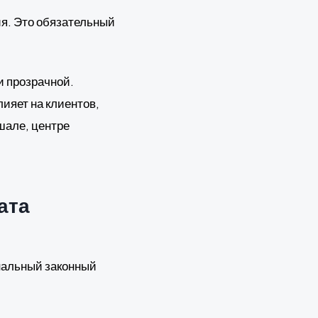
ия. Это обязательный
и прозрачной.
лияет на клиентов,
шале, центре
ата
нальный законный