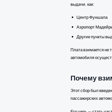
выдачи, как:
Центр Фуншала
Аэропорт Мадейр
Другие пункты вы
Плата взимается не т
автомобиля осущест
Почему взи
Этот сбор был введе
пассажирских автомо
Его цель — стать час