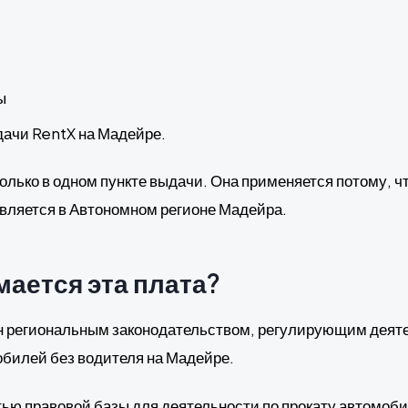
ы
дачи RentX на Мадейре.
олько в одном пункте выдачи. Она применяется потому, ч
вляется в Автономном регионе Мадейра.
мается эта плата?
н региональным законодательством, регулирующим деяте
билей без водителя на Мадейре.
тью правовой базы для деятельности по прокату автомоби