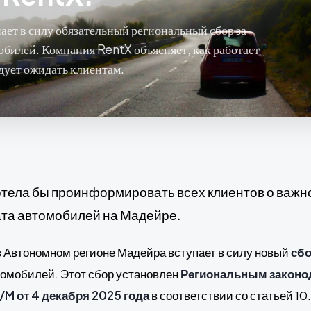
ает в силу обязательный региональный сбор за
обилей. Компания RentX объясняет, как работает
ледует ожидать клиентам.
отела бы проинформировать всех клиентов о важн
та автомобилей на Мадейре.
 Автономном регионе Мадейра вступает в силу новый
сбо
томобилей. Этот сбор установлен
Региональным закон
M от 4 декабря 2025 года
в соответствии со статьей 10.