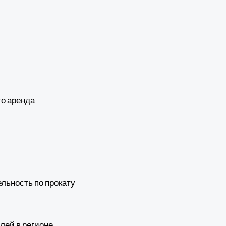
то аренда
льность по прокату
лей в регионе.