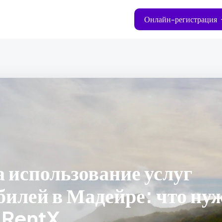
Онлайн-регистрация
 использование услуг
билей в Мадейре: что ну
 RentX.