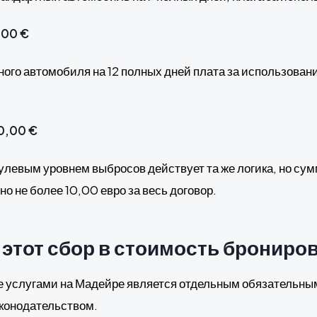
,00 €
ного автомобиля на 12 полных дней плата за использован
20,00 €
улевым уровнем выбросов действует та же логика, но сум
но не более 10,00 евро за весь договор.
 этот сбор в стоимость брониро
е услугами на Мадейре является отдельным обязательны
конодательством.