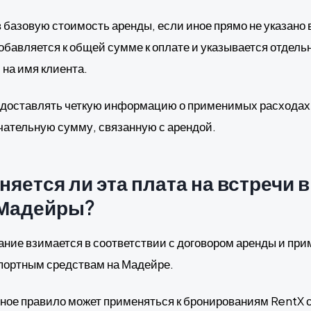
в базовую стоимость аренды, если иное прямо не указано 
бавляется к общей сумме к оплате и указывается отдельн
 на имя клиента.
едоставлять четкую информацию о применимых расходах
чательную сумму, связанную с арендой.
яется ли эта плата на встречи 
 Мадейры?
ание взимается в соответствии с договором аренды и при
портным средствам на Мадейре.
анное правило может применяться к бронированиям RentX 