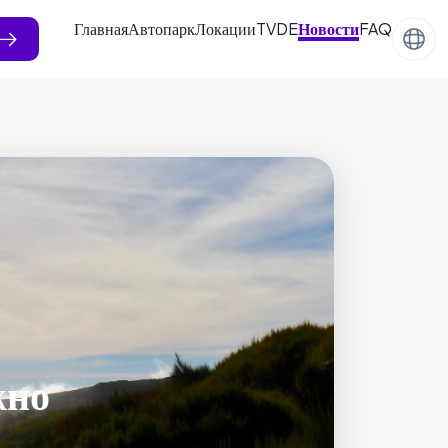
Главная
Автопарк
Локации
TVDE
Новости
FAQ
жно