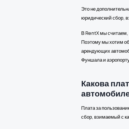
Это не дополнительна
юридический сбор, в
В RentX мы считаем,
Поэтому мы хотим объ
арендующих автомоб
Фуншала и аэропорт
Какова плат
автомобиле
Плата за пользовани
сбор, взимаемый с к