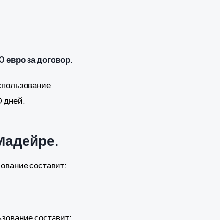
0 евро за договор.
использование
0 дней.
Мадейре.
зование составит:
ьзование составит: