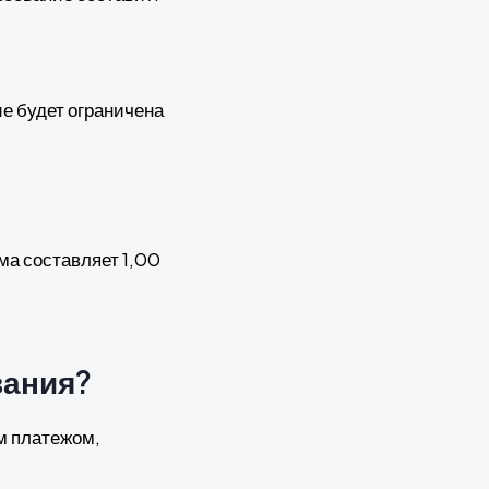
ие будет ограничена
ма составляет 1,00
вания?
м платежом,