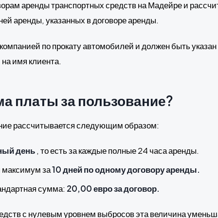
оворам аренды транспортных средств на Мадейре и рассчи
ней аренды, указанных в договоре аренды.
компанией по прокату автомобилей и должен быть указан 
 на имя клиента.
ма платы за пользование?
ание рассчитывается следующим образом:
лный день
, то есть за каждые полные 24 часа аренды.
я максимум за
10 дней по одному договору аренды.
андартная сумма:
20,00 евро за договор.
едств с нулевым уровнем выбросов эта величина уменьш