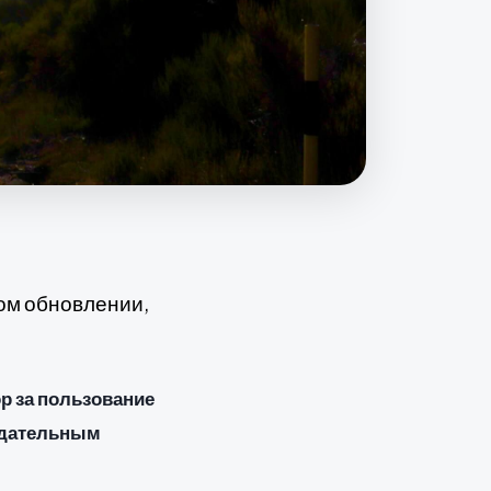
ом обновлении,
р за пользование
одательным