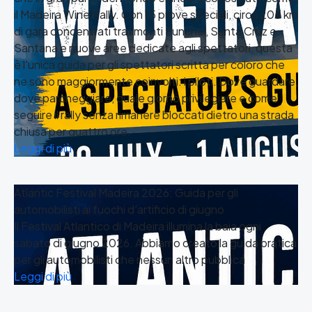
il Madeira Wine Rally. Con 15 prove speciali, circa 205 km
di gara concentrati tra i monti Funchal, Santa Cruz e
Santana e nuove aree dedicate agli spettatori, questa
è l'unica guida per gli spettatori scritta per coloro che
ne sono maggiormente coinvolti: i piloti. Dove guardare,
dove parcheggiare, quale giorno privilegiare e come
seguire il rally senza rimanere bloccati dietro una strada
chiusa per quattro ore.
Leggi di più
Atlantic Festival Madeira 2026: Guida per gli
automobilisti ai fuochi d'artificio di giugno
Il Festival Atlantico di Madeira illumina la baia ogni
sabato di giugno 2026. Abbiamo creato la guida pratica
per gli automobilisti che nessun altro pubblica
Leggi di più