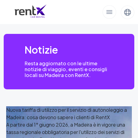
Notizie
Resta aggiornato con le ultime
notizie di viaggio, eventi e consigli
locali su Madeira con RentX.
Nuova tariffa di utilizzo per il servizio di autonoleggio a
Madeira: cosa devono sapere i clienti di RentX
A partire dal 1° giugno 2026, a Madeira è in vigore una
tassa regionale obbligatoria per l'utilizzo dei servizi di