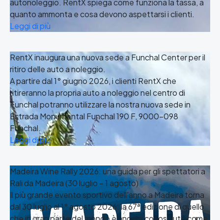
autonoleggio. RentX spiega come funziona la tassa, a
quanto ammonta e cosa devono aspettarsi i clienti.
Leggi di più
RentX inaugura una nuova sede a Funchal Center per il
ritiro delle auto a noleggio.
A partire dal 1° giugno 2026, i clienti RentX che
ritireranno la propria auto a noleggio nel centro di
Funchal potranno utilizzare la nostra nuova sede in
Estrada Monumental Funchal 190 F, 9000-098
Funchal.
Leggi di più
Madeira Wine Rally 2026: una guida per gli spettatori a
Rali da Madeira (30 luglio – 1 agosto)
Il più grande evento sportivo dell'anno a Madeira torna
dal 30 luglio al 1° agosto 2026: la 67ª edizione di quello
che in gran parte del mondo è ancora conosciuto come