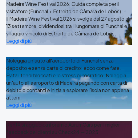
Madeira Wine Festival 2026: Guida completa per il
visitatore (Funchal + Estreito de Câmara de Lobos)
Il Madeira Wine Festival 2026 si svolge dal 27 agosto al
13 settembre, dividendosi tra il lungomare di Funchal e il
villaggio vinicolo di Estreito de Câmara de Lobos.
Leggi di più
Noleggia un'auto all'aeroporto di Funchal senza
deposito e senza carta di credito: ecco come fare.
Evita i fondi bloccati e lo stress burocratico. Noleggia
un'auto all'aeroporto di Madeira pagando con carta di
debito o contanti e inizia a esplorare l'isola non appena
atterri.
Leggi di più
RentX si aggiudica il premio AurumCars per il miglior
feedback dei clienti su Check24 — 2025