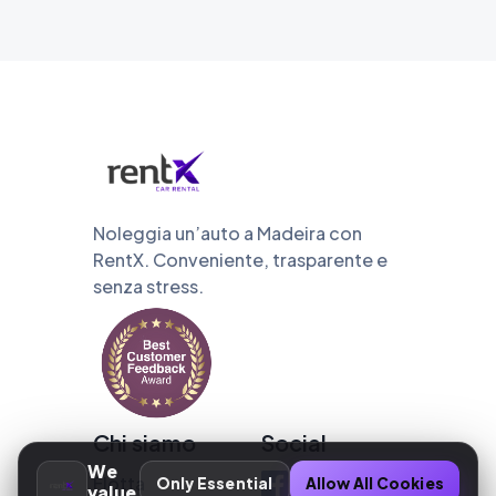
Noleggia un’auto a Madeira con
RentX. Conveniente, trasparente e
senza stress.
Chi siamo
Social
We
Flotta
Facebook
Only Essential
Allow All Cookies
value