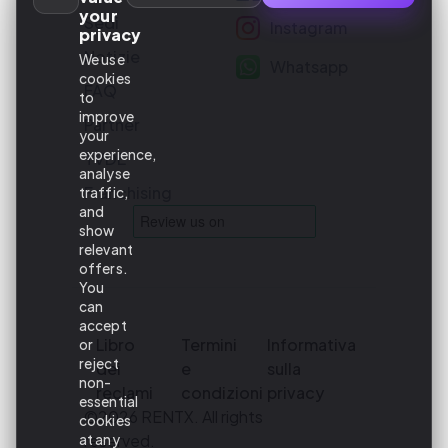
your
Sedi
Instagram
privacy
Notizie
We use
Whatsapp
cookies
FAQ
to
improve
Partner
your
experience,
TVDE
analyse
Franchising
traffic,
and
show
relevant
offers.
You
can
accept
Libro
Termini
Informativa
or
reject
dei
e
sulla
non-
reclami
condizioni
privacy
essential
©2026 RENTX. All rights
cookies
reserved.
at any