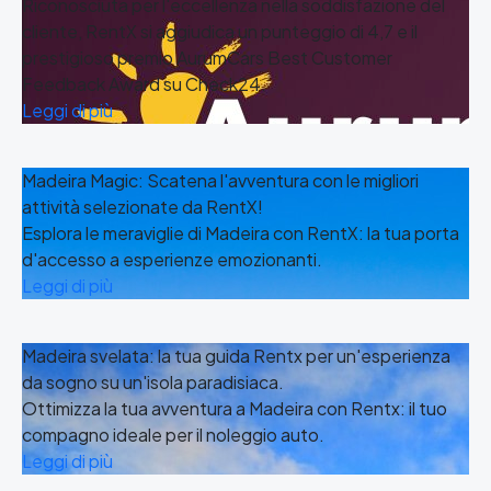
Riconosciuta per l'eccellenza nella soddisfazione del
cliente, RentX si aggiudica un punteggio di 4,7 e il
prestigioso premio AurumCars Best Customer
Feedback Award su Check24.
Leggi di più
Madeira Magic: Scatena l'avventura con le migliori
attività selezionate da RentX!
Esplora le meraviglie di Madeira con RentX: la tua porta
d'accesso a esperienze emozionanti.
Leggi di più
Madeira svelata: la tua guida Rentx per un'esperienza
da sogno su un'isola paradisiaca.
Ottimizza la tua avventura a Madeira con Rentx: il tuo
compagno ideale per il noleggio auto.
Leggi di più