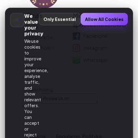
O nas
Media
We
Only Essential
Allow All Cookies
value
społecznościowe
Flota
your
privacy
Facebook
Lokalizacje
We use
Aktualności
cookies
Instagram
to
FAQ
improve
Whatsapp
your
Partnerzy
experience,
analyse
TVDE
traffic,
and
Franchising
show
relevant
offers.
You
can
accept
or
reject
Księga
Regulamin
Polityka