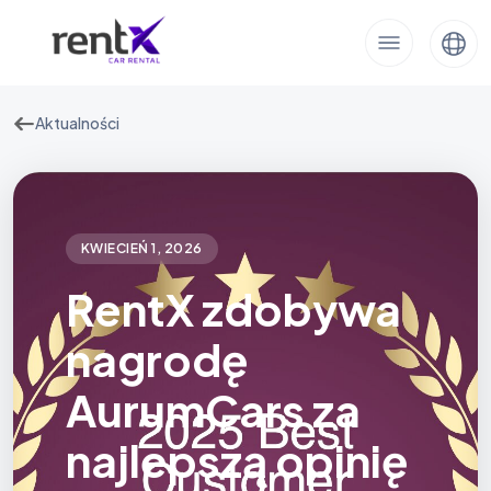
Aktualności
KWIECIEŃ 1, 2026
RentX zdobywa
nagrodę
AurumCars za
najlepszą opinię