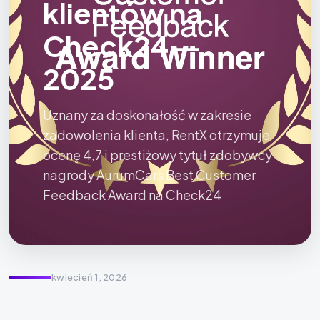
klientów na
Check24 —
2025
Uznany za doskonałość w zakresie
zadowolenia klienta, RentX otrzymuje
ocenę 4,7 i prestiżowy tytuł zdobywcy
nagrody AurumCars Best Customer
Feedback Award na Check24
kwiecień 1, 2026