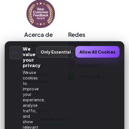
Acerca de
Redes
sociales
Flota
We
Only Essential
Allow All Cookies
Facebook
value
Ubicaciones
your
Noticias
Instagram
privacy
We use
Preguntas
Whatsapp
cookies
frecuentes
to
improve
Socios
your
experience,
TVDE
analyse
Franchising
traffic,
and
show
relevant