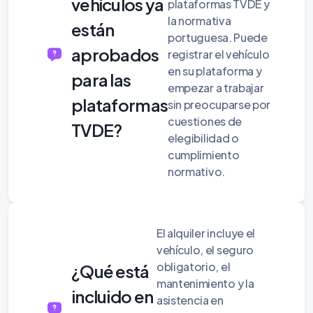
vehículos ya
plataformas TVDE y
la normativa
están
portuguesa. Puede
aprobados
registrar el vehículo
en su plataforma y
para las
empezar a trabajar
plataformas
sin preocuparse por
cuestiones de
TVDE?
elegibilidad o
cumplimiento
normativo.
El alquiler incluye el
vehículo, el seguro
obligatorio, el
¿Qué está
mantenimiento y la
incluido en
asistencia en