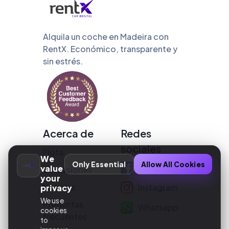
Alquila un coche en Madeira con
RentX. Económico, transparente y
sin estrés.
Acerca de
Redes
sociales
Flota
We
Only Essential
Allow All Cookies
Facebook
value
Ubicaciones
your
Noticias
Instagram
privacy
We use
Preguntas
Whatsapp
cookies
frecuentes
to