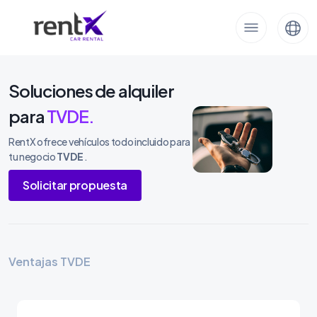
Soluciones de alquiler
para
TVDE.
RentX ofrece vehículos todo incluido para
tu negocio
TVDE
.
Solicitar propuesta
Ventajas TVDE