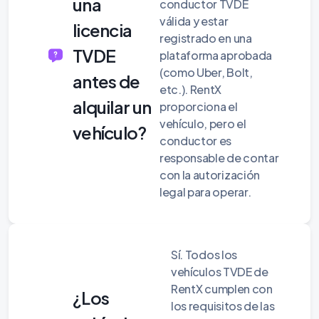
una
conductor TVDE
válida y estar
licencia
registrado en una
TVDE
plataforma aprobada
(como Uber, Bolt,
antes de
etc.). RentX
alquilar un
proporciona el
vehículo, pero el
vehículo?
conductor es
responsable de contar
con la autorización
legal para operar.
Sí. Todos los
vehículos TVDE de
RentX cumplen con
¿Los
los requisitos de las