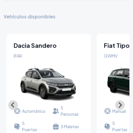
Vehículos disponibles
Dacia Sandero
Fiat Tipo
Stepway
IFAR
GWMV
5
Automático
Manual
Personas
5
5
3 Maletas
Puertas
Puertas