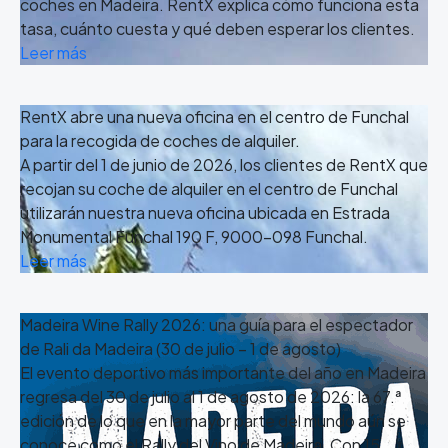
coches en Madeira. RentX explica cómo funciona esta
tasa, cuánto cuesta y qué deben esperar los clientes.
Leer más
RentX abre una nueva oficina en el centro de Funchal
para la recogida de coches de alquiler.
A partir del 1 de junio de 2026, los clientes de RentX que
recojan su coche de alquiler en el centro de Funchal
utilizarán nuestra nueva oficina ubicada en Estrada
Monumental Funchal 190 F, 9000-098 Funchal.
Leer más
Madeira Wine Rally 2026: una guía para el espectador
de Rali da Madeira (30 de julio – 1 de agosto)
El evento deportivo más importante del año en Madeira
regresa del 30 de julio al 1 de agosto de 2026: la 67.ª
edición de lo que en la mayor parte del mundo aún se
conoce como el Rally del Vino de Madeira. Con 15