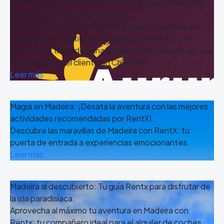
RentX gana el premio AurumCars a la mejor opinión de
los clientes en Check24 — 2025
Reconocida por su excelencia en la satisfacción del
cliente, RentX obtiene una calificación de 4.7 y el
prestigioso título de ganador del premio AurumCars a la
mejor opinión del cliente en Check24.
Leer más
Magia en Madeira: ¡Desata la aventura con las mejores
actividades recomendadas por RentX!
Descubre las maravillas de Madeira con RentX: tu
puerta de entrada a experiencias emocionantes.
Leer más
Madeira al descubierto: Tu guía Rentx para disfrutar de
la isla paradisíaca.
Aprovecha al máximo tu aventura en Madeira con
Rentx: tu compañero ideal para el alquiler de coches.