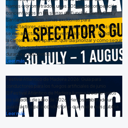
tramos cronometrados, unos 205 km de competición
concentrados en las sierras de Funchal, Santa Cruz y
Santana, y nuevas zonas exclusivas para
espectadores, esta es la única guía para quienes más
se ven afectados por el evento: los pilotos. Dónde ver
la carrera, dónde aparcar, qué día priorizar y cómo seguir
el rally sin quedarse atrapado en una carretera cortada
durante cuatro horas.
Leer más
Festival Atlántico de Madeira 2026: Guía para
conductores para los fuegos artificiales de junio
El Festival Atlántico de Madeira ilumina la bahía todos
los sábados de junio de 2026. Hemos elaborado una
guía práctica para conductores que nadie más publica.
Leer más