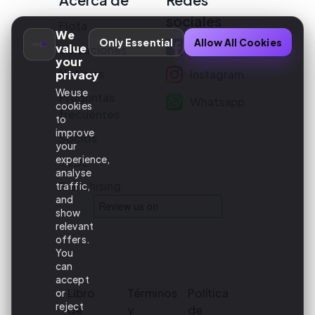
sociales
Flota
We
Only Essential
Allow All Cookies
Facebook
value
Ubicaciones
your
Noticias
Instagram
privacy
We use
Preguntas
Whatsapp
cookies
frecuentes
to
improve
Socios
your
experience,
TVDE
analyse
Franchising
traffic,
and
show
relevant
offers.
You
can
accept
Libro
Términos
Política
or
reject
de
y
de