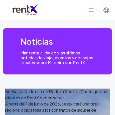
Noticias
Mantente al día con las últimas
noticias de viaje, eventos y consejos
locales sobre Madeira con RentX.
Nueva tarifa de uso de Madeira Rent-a-Car: lo que los
clientes de RentX deben saber.
A partir del 1 de junio de 2026, se aplicará una tasa
regional obligatoria a los contratos de alquiler de