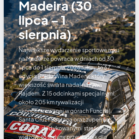
Madeira (30
lipca – 1
sierpnia)
Największe wydarzenie sportowe roku
na Maderze powraca w dniach od 30
lipca do 1 sierpnia 2026 roku – to 67.
edycja Rajdu Wina Madery, który
większość świata nadal nazywa
Rajdem. Z 15 odcinkami specjalnymi,
około 205 km rywalizacji
skoncentrowanej w górach Funchal,
Santa Cruz i Santana oraz zupełnie
nowymi, dedykowanymi strefami dla
widzów, to jedyny przewodnik dla