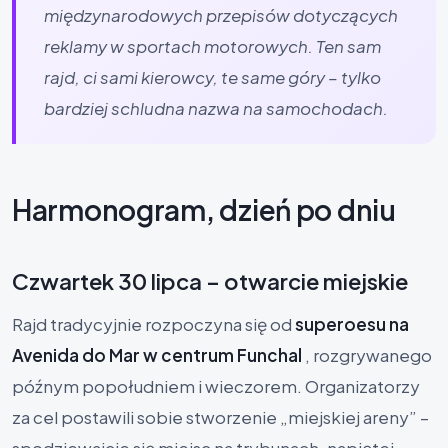
międzynarodowych przepisów dotyczących
reklamy w sportach motorowych. Ten sam
rajd, ci sami kierowcy, te same góry – tylko
bardziej schludna nazwa na samochodach.
Harmonogram, dzień po dniu
Czwartek 30 lipca – otwarcie miejskie
Rajd tradycyjnie rozpoczyna się od
superoesu na
Avenida do Mar w centrum Funchal
, rozgrywanego
późnym popołudniem i wieczorem. Organizatorzy
za cel postawili sobie stworzenie „miejskiej areny” –
spodziewajcie się miejsc na trybunach, napiętej