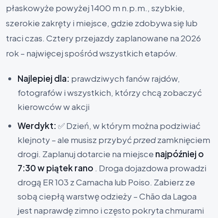
płaskowyże powyżej 1400 m n.p.m., szybkie,
szerokie zakręty i miejsce, gdzie zdobywa się lub
traci czas. Cztery przejazdy zaplanowane na 2026
rok – najwięcej spośród wszystkich etapów.
Najlepiej dla:
prawdziwych fanów rajdów,
fotografów i wszystkich, którzy chcą zobaczyć
kierowców w akcji
Werdykt:
✅ Dzień, w którym można podziwiać
klejnoty – ale musisz przybyć
przed
zamknięciem
drogi. Zaplanuj dotarcie na miejsce
najpóźniej o
7:30 w piątek rano
. Droga dojazdowa prowadzi
drogą ER 103 z Camacha lub Poiso. Zabierz ze
sobą ciepłą warstwę odzieży – Chão da Lagoa
jest naprawdę zimno i często pokryta chmurami