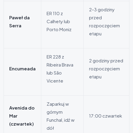
2–3 godziny
ER 110 z
Paweł da
przed
Calhety lub
Serra
rozpoczęciem
Porto Moniz
etapu
ER 228 z
2 godziny przed
Ribeira Brava
Encumeada
rozpoczęciem
lub São
etapu
Vicente
Zaparkuj w
Avenida do
górnym
Mar
17:00 czwartek
Funchal, idź w
(czwartek)
dół