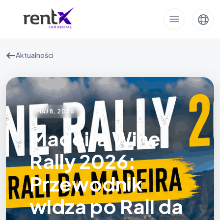
Aktualności
MAJ 8, 2026
Madeira Wine
Rally 2026:
Przewodnik
widza po Rali da