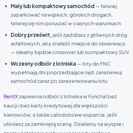
Mały lub kompaktowy samochód
— łatwiej
zaparkować na wąskich, górskich drogach,
łatwiej się nim poruszać w ciasnych warunkach
Dobry prześwit,
jeśli zjeżdżasz z głównych dróg
asfaltowych, aby znaleźć miejsce do obserwacji
— idealny będzie crossover lub kompaktowy SUV
Wczesny odbiór z lotniska
— loty do FNC
wypełniają dni poprzedzające rajd; zarezerwuj
samochód zaraz po zarezerwowaniu lotu
RentX
zapewnia odbiór z lotniska w Funchal bez
kaucji i bez karty kredytowej dla większości
kierowców, a także całodobowe wsparcie, jeśli
utkniesz za zamkniętą sceną. Działamy na wyspie i
znamy natężenie ruchu w weekendy rajdowe —