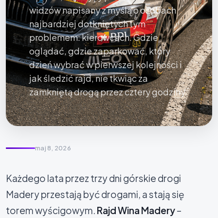
widzów napisany z myślą o osobach
najbardziej dotkniętych tym
problemem: kierowcach. Gdzie
oglądać, gdzie zaparkować, który
dzień wybrać w pierwszej kolejności i
jak śledzić rajd, nie tkwiąc za
zamkniętą drogą przez cztery godziny.
maj 8, 2026
Każdego lata przez trzy dni górskie drogi
Madery przestają być drogami, a stają się
torem wyścigowym.
Rajd Wina Madery
–