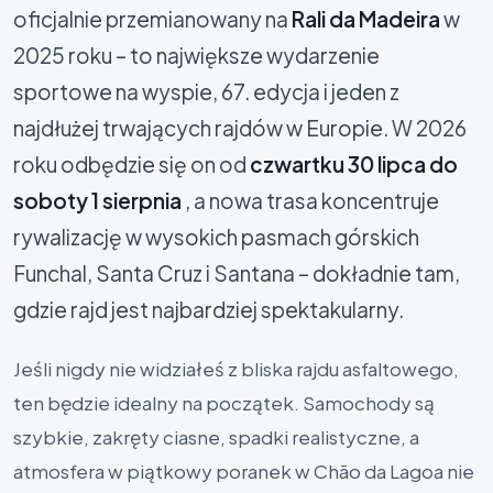
oficjalnie przemianowany na
Rali da Madeira
w
2025 roku – to największe wydarzenie
sportowe na wyspie, 67. edycja i jeden z
najdłużej trwających rajdów w Europie. W 2026
roku odbędzie się on od
czwartku 30 lipca do
soboty 1 sierpnia
, a nowa trasa koncentruje
rywalizację w wysokich pasmach górskich
Funchal, Santa Cruz i Santana – dokładnie tam,
gdzie rajd jest najbardziej spektakularny.
Jeśli nigdy nie widziałeś z bliska rajdu asfaltowego,
ten będzie idealny na początek. Samochody są
szybkie, zakręty ciasne, spadki realistyczne, a
atmosfera w piątkowy poranek w Chão da Lagoa nie