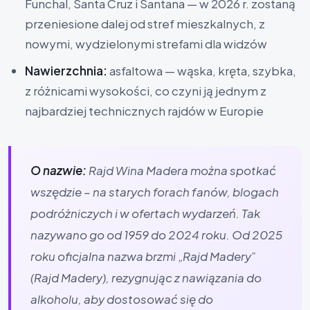
Funchal, Santa Cruz i Santana — w 2026 r. zostaną
przeniesione dalej od stref mieszkalnych, z
nowymi, wydzielonymi strefami dla widzów
Nawierzchnia:
asfaltowa — wąska, kręta, szybka,
z różnicami wysokości, co czyni ją jednym z
najbardziej technicznych rajdów w Europie
O nazwie:
Rajd Wina Madera można spotkać
wszędzie – na starych forach fanów, blogach
podróżniczych i w ofertach wydarzeń. Tak
nazywano go od 1959 do 2024 roku. Od 2025
roku oficjalna nazwa brzmi „Rajd Madery”
(Rajd Madery), rezygnując z nawiązania do
alkoholu, aby dostosować się do