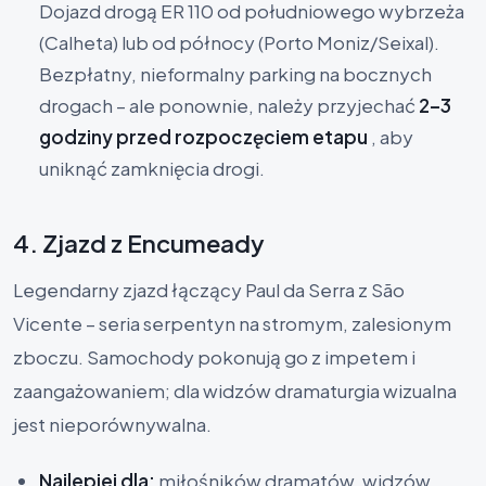
Dojazd drogą ER 110 od południowego wybrzeża
(Calheta) lub od północy (Porto Moniz/Seixal).
Bezpłatny, nieformalny parking na bocznych
drogach – ale ponownie, należy przyjechać
2–3
godziny przed rozpoczęciem etapu
, aby
uniknąć zamknięcia drogi.
4. Zjazd z Encumeady
Legendarny zjazd łączący Paul da Serra z São
Vicente – seria serpentyn na stromym, zalesionym
zboczu. Samochody pokonują go z impetem i
zaangażowaniem; dla widzów dramaturgia wizualna
jest nieporównywalna.
Najlepiej dla:
miłośników dramatów, widzów