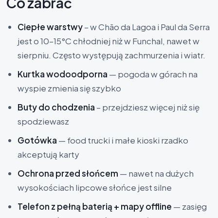
Co zabrać
Ciepłe warstwy
– w Chão da Lagoa i Paul da Serra
jest o 10–15°C chłodniej niż w Funchal, nawet w
sierpniu. Często występują zachmurzenia i wiatr.
Kurtka wodoodporna
— pogoda w górach na
wyspie zmienia się szybko
Buty do chodzenia
– przejdziesz więcej niż się
spodziewasz
Gotówka
— food trucki i małe kioski rzadko
akceptują karty
Ochrona przed słońcem
— nawet na dużych
wysokościach lipcowe słońce jest silne
Telefon z pełną baterią + mapy offline
— zasięg