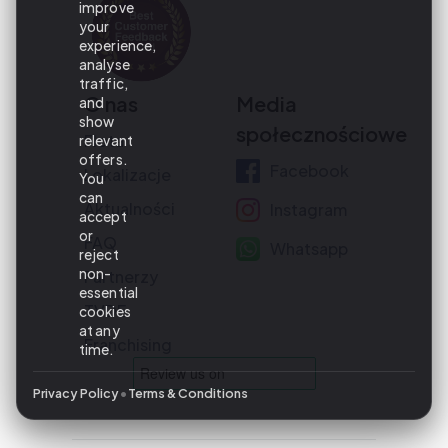
improve
your
experience,
analyse
traffic,
O nas
Media
and
show
społecznościowe
Flota
relevant
offers.
Facebook
Lokalizacje
You
can
Aktualności
Instagram
accept
or
FAQ
Whatsapp
reject
non-
Partnerzy
essential
TVDE
cookies
at any
Franchising
time.
•
Privacy Policy
Terms & Conditions