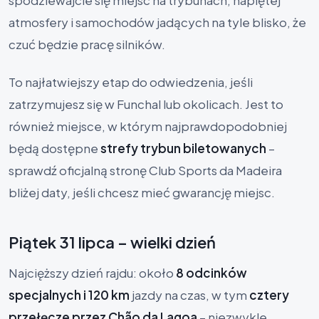
atmosfery i samochodów jadących na tyle blisko, że
czuć będzie pracę silników.
To najłatwiejszy etap do odwiedzenia, jeśli
zatrzymujesz się w Funchal lub okolicach. Jest to
również miejsce, w którym najprawdopodobniej
będą dostępne
strefy trybun biletowanych
–
sprawdź oficjalną stronę Club Sports da Madeira
bliżej daty, jeśli chcesz mieć gwarancję miejsc.
Piątek 31 lipca – wielki dzień
Najcięższy dzień rajdu: około
8 odcinków
specjalnych i 120 km
jazdy na czas, w tym
cztery
przełęcze przez Chão da Lagoa
– niezwykle