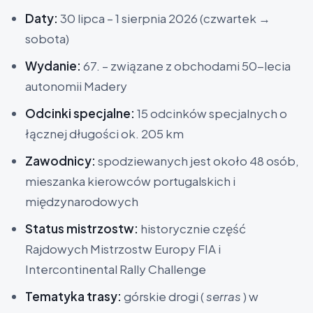
Daty:
30 lipca – 1 sierpnia 2026 (czwartek →
sobota)
Wydanie:
67. – związane z obchodami 50-lecia
autonomii Madery
Odcinki specjalne:
15 odcinków specjalnych o
łącznej długości ok. 205 km
Zawodnicy:
spodziewanych jest około 48 osób,
mieszanka kierowców portugalskich i
międzynarodowych
Status mistrzostw:
historycznie część
Rajdowych Mistrzostw Europy FIA i
Intercontinental Rally Challenge
Tematyka trasy:
górskie drogi (
serras
) w