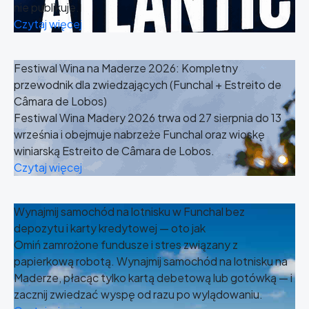
nie publikuje.
Czytaj więcej
Festiwal Wina na Maderze 2026: Kompletny
przewodnik dla zwiedzających (Funchal + Estreito de
Câmara de Lobos)
Festiwal Wina Madery 2026 trwa od 27 sierpnia do 13
września i obejmuje nabrzeże Funchal oraz wioskę
winiarską Estreito de Câmara de Lobos.
Czytaj więcej
Wynajmij samochód na lotnisku w Funchal bez
depozytu i karty kredytowej — oto jak
Omiń zamrożone fundusze i stres związany z
papierkową robotą. Wynajmij samochód na lotnisku na
Maderze, płacąc tylko kartą debetową lub gotówką — i
zacznij zwiedzać wyspę od razu po wylądowaniu.