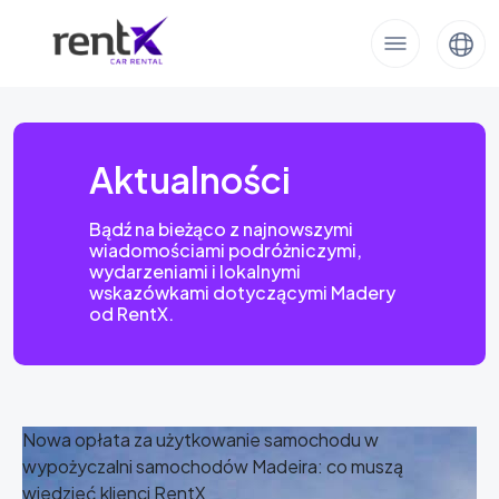
Aktualności
Bądź na bieżąco z najnowszymi
wiadomościami podróżniczymi,
wydarzeniami i lokalnymi
wskazówkami dotyczącymi Madery
od RentX.
Nowa opłata za użytkowanie samochodu w
wypożyczalni samochodów Madeira: co muszą
wiedzieć klienci RentX