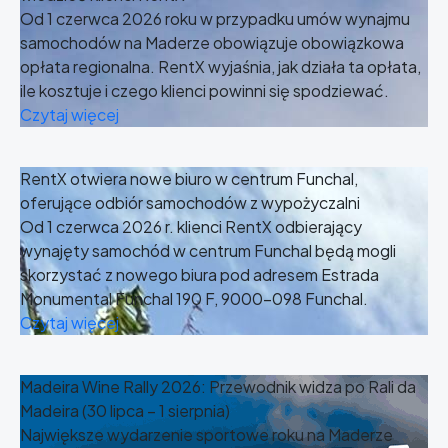
Od 1 czerwca 2026 roku w przypadku umów wynajmu
samochodów na Maderze obowiązuje obowiązkowa
opłata regionalna. RentX wyjaśnia, jak działa ta opłata,
ile kosztuje i czego klienci powinni się spodziewać.
Czytaj więcej
RentX otwiera nowe biuro w centrum Funchal,
oferujące odbiór samochodów z wypożyczalni
Od 1 czerwca 2026 r. klienci RentX odbierający
wynajęty samochód w centrum Funchal będą mogli
skorzystać z nowego biura pod adresem Estrada
Monumental Funchal 190 F, 9000-098 Funchal.
Czytaj więcej
Madeira Wine Rally 2026: Przewodnik widza po Rali da
Madeira (30 lipca – 1 sierpnia)
Największe wydarzenie sportowe roku na Maderze