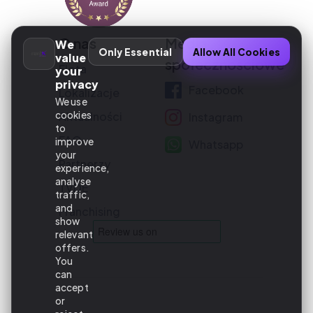
O nas
Media
We
Only Essential
Allow All Cookies
value
społecznościowe
Flota
your
privacy
Facebook
Lokalizacje
We use
cookies
Aktualności
Instagram
to
FAQ
improve
Whatsapp
your
Partnerzy
experience,
analyse
TVDE
traffic,
and
Franchising
show
relevant
offers.
You
can
accept
or