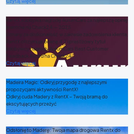
Czytaj więcej
RentX zdobywa nagrodę AurumCars za najlepszą opinię
klientów na Check24 — 2025
Uznany za doskonałość w zakresie zadowolenia klienta,
RentX otrzymuje ocenę 4,7 i prestiżowy tytuł
zdobywcy nagrody AurumCars Best Customer
Feedback Award na Check24
Czytaj więcej
Madeira Magic: Odkryj przygodę z najlepszymi
propozycjami aktywności RentX!
Odkryj cuda Madery z RentX – Twoją bramą do
ekscytujących przeżyć
Czytaj więcej
Odsłonięto Maderę: Twoja mapa drogowa Rentx do