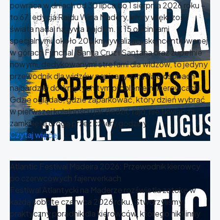
powraca w dniach od 30 lipca do 1 sierpnia 2026 roku –
to 67. edycja Rajdu Wina Madery, który większość
świata nadal nazywa Rajdem. Z 15 odcinkami
specjalnymi, około 205 km rywalizacji skoncentrowanej
w górach Funchal, Santa Cruz i Santana oraz zupełnie
nowymi, dedykowanymi strefami dla widzów, to jedyny
przewodnik dla widzów napisany z myślą o osobach
najbardziej dotkniętych tym problemem: kierowcach.
Gdzie oglądać, gdzie zaparkować, który dzień wybrać
w pierwszej kolejności i jak śledzić rajd, nie tkwiąc za
zamkniętą drogą przez cztery godziny.
Czytaj więcej
Atlantic Festival Madeira 2026: Przewodnik kierowcy
po czerwcowych fajerwerkach
Festiwal Atlantycki na Maderze rozświetla zatokę w
każdą sobotę czerwca 2026 roku. Stworzyliśmy
praktyczny poradnik dla kierowców, którego nikt inny