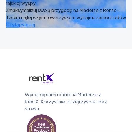
rajskiej wyspy
Zmaksymalizuj swoją przygodę na Maderze z Rentx –
Twoim najlepszym towarzyszem wynajmu samochodów
Czytaj więcej
Wynajmij samochód na Maderze z
RentX. Korzystnie, przejrzyście i bez
stresu.